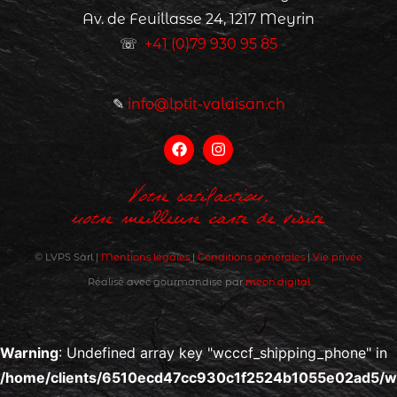
Av. de Feuillasse 24, 1217 Meyrin
☏
+41 (0)79 930 95 85
✎
info@lptit-valaisan.ch
Votre satifaction,
notre meilleure carte de visite
© LVPS Sàrl |
Mentions légales
|
Conditions générales
|
Vie privée
Réalisé avec gourmandise par
meon.digital
Warning
: Undefined array key "wcccf_shipping_phone" in
/home/clients/6510ecd47cc930c1f2524b1055e02ad5/