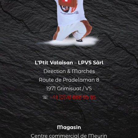
L’Ptit Valaisan
–
LPVS Sàrl
Direction & Marchés
Route de Pradelaman 8
1971 Grimisuat / VS
☏
+41 (0)78 888 95 85
Magasin
Centre commercial de Meyrin