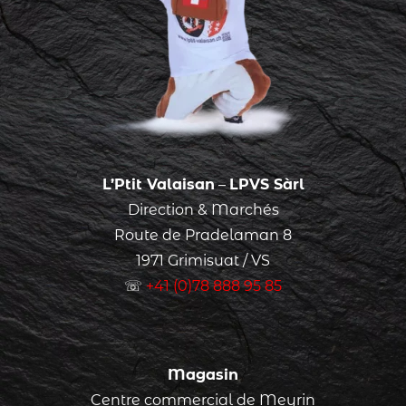
L’Ptit Valaisan
–
LPVS Sàrl
Direction & Marchés
Route de Pradelaman 8
1971 Grimisuat / VS
☏
+41 (0)78 888 95 85
Magasin
Centre commercial de Meyrin