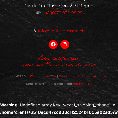
Av. de Feuillasse 24, 1217 Meyrin
☏
+41 (0)79 930 95 85
✎
info@lptit-valaisan.ch
Votre satifaction,
notre meilleure carte de visite
© LVPS Sàrl |
Mentions légales
|
Conditions générales
|
Vie privée
Réalisé avec gourmandise par
meon.digital
Warning
: Undefined array key "wcccf_shipping_phone" in
/home/clients/6510ecd47cc930c1f2524b1055e02ad5/