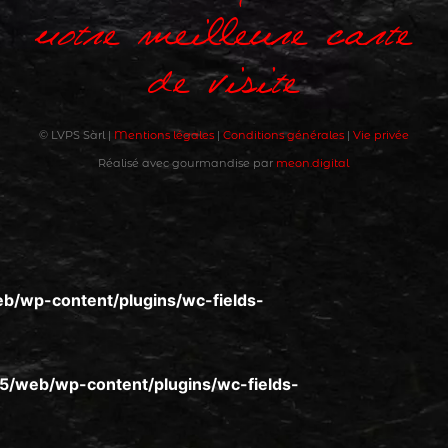
notre meilleure carte
de visite
© LVPS Sàrl |
Mentions légales
|
Conditions générales
|
Vie privée
Réalisé avec gourmandise par
meon.digital
/wp-content/plugins/wc-fields-
/web/wp-content/plugins/wc-fields-