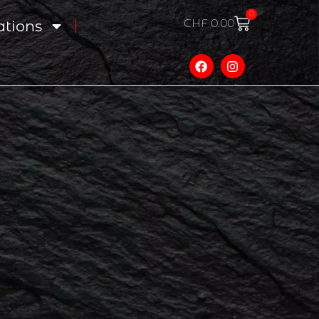
0
CHF
0.00
ations