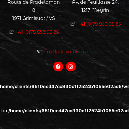
Route de Pradelaman
Av. de Feuillasse 24,
8
1217 Meyrin
1971 Grimisuat / VS
☏
+41 (0)79 930 95 85
☏
+41 (0)78 888 95 85
✎
info@lptit-valaisan.ch
/home/clients/6510ecd47cc930c1f2524b1055e02ad5/web
l in
/home/clients/6510ecd47cc930c1f2524b1055e02ad5