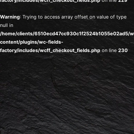
factory/includes/wcff_checkout_fields.php
on line
229
Warning
: Trying to access array offset on value of type
null in
/home/clients/6510ecd47cc930c1f2524b1055e02ad5/
content/plugins/wc-fields-
factory/includes/wcff_checkout_fields.php
on line
230