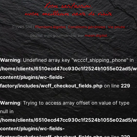
Votre satifaction,
notre meilleure carte de visite
© LVPS Sàrl |
Mentions légales
|
Conditions générales
|
Vie privée
Réalisé avec gourmandise par
meon.digital
Warning
: Undefined array key "wcccf_shipping_phone" in
/home/clients/6510ecd47cc930c1f2524b1055e02ad5/
content/plugins/wc-fields-
factory/includes/wcff_checkout_fields.php
on line
229
Warning
: Trying to access array offset on value of type
null in
/home/clients/6510ecd47cc930c1f2524b1055e02ad5/
content/plugins/wc-fields-