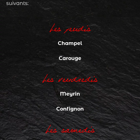
suivants:
Les jeudis
Champel
Carouge
Les vendredis
Meyrin
Confignon
Les samedis