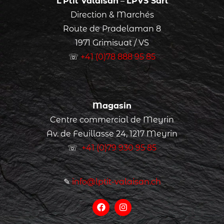
L’Ptit Valaisan
–
LPVS Sàrl
Direction & Marchés
Route de Pradelaman 8
1971 Grimisuat / VS
☏
+41 (0)78 888 95 85
Magasin
Centre commercial de Meyrin
Av. de Feuillasse 24, 1217 Meyrin
☏
+41 (0)79 930 95 85
✎
info@lptit-valaisan.ch